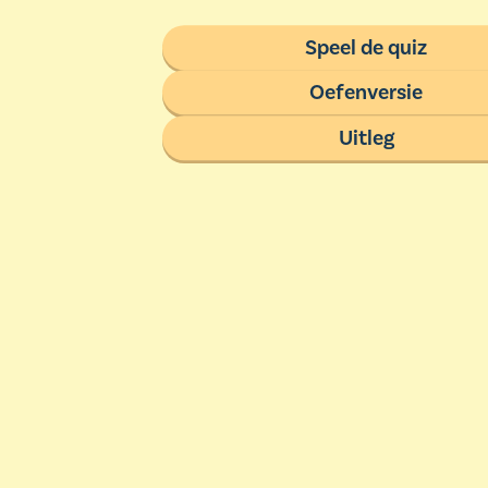
Speel de quiz
Oefenversie
Uitleg